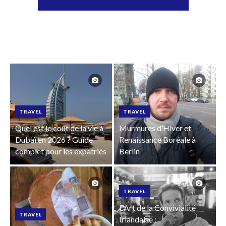
TRAVEL
TRAVEL
Quel est le coût de la vie à
Murmures d’Hiver et
Dubaï en 2026 ? Guide
Renaissance Boréale à
complet pour les expatriés
Berlin
TRAVEL
L'Art de la Convivialité
TRAVEL
Irlandaise :