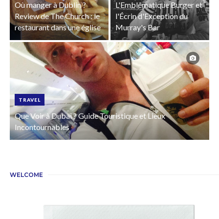
Où manger à Dublin ?
L'Emblématique Burger et
Review de The Church : le
l'Écrin d'Exception du
restaurant dans une église
Murray's Bar
TRAVEL
Que Voir à Dubaï ? Guide Touristique et Lieux
Incontournables
WELCOME