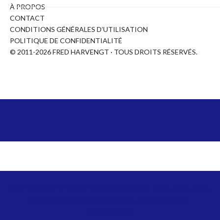
À PROPOS
CONTACT
CONDITIONS GÉNÉRALES D’UTILISATION
POLITIQUE DE CONFIDENTIALITÉ
© 2011-2026 FRED HARVENGT · TOUS DROITS RÉSERVÉS.
COPYRIGHT ©
2026
FRED HARVENGT - NFL, FIFA, NBA,
FASHION AND TRAVEL BLOG.
DESIGNED BY
ODDTHEMES