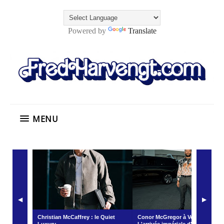
Powered by
Translate
MENU
◀
▶
Christian McCaffrey : le Quiet
Conor McGregor à Vegas :