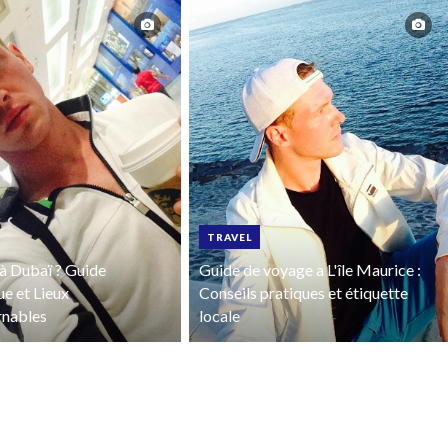
TRAVEL
à Dubaï ? Guide
Guide de voyage a L'île Maurice :
ue et Lieux
Conseils pratiques et étiquette
rnables
locale