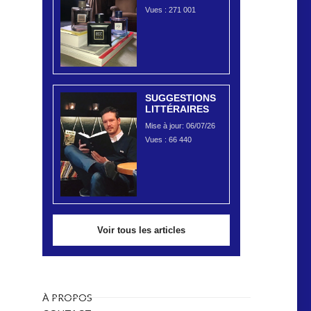
Vues :
271 001
SUGGESTIONS
LITTÉRAIRES
Mise à jour: 06/07/26
Vues :
66 440
Voir tous les articles
À PROPOS