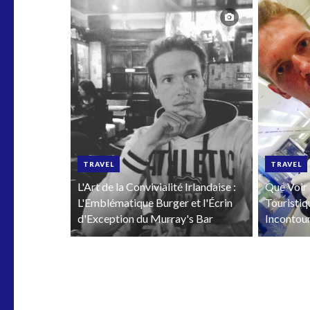
TRAVEL
TRAVEL
L'Art de la Convivialité Irlandaise :
Que Voir 
L'Emblématique Burger et l'Écrin
Touristiq
d'Exception du Murray's Bar
Incontou