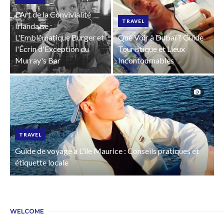
L'Art de la Convivialité
TRAVEL
Irlandaise :
L'Emblématique Burger et
Que Voir à Dubaï ? Guide
l'Écrin d'Exception du
Touristique et Lieux
Murray's Bar
Incontournables
TRAVEL
Guide de voyage a L'île Maurice : Conseils pratiques et
étiquette locale
WELCOME