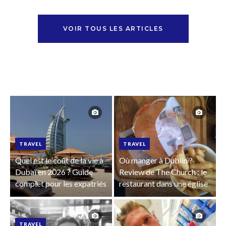
VOIR TOUS LES ARTICLES
TRAVEL
TRAVEL
Quel est le coût de la vie à
Où manger à Dublin ?
Dubaï en 2026 ? Guide
Review de The Church : le
complet pour les expatriés
restaurant dans une église
TRAVEL