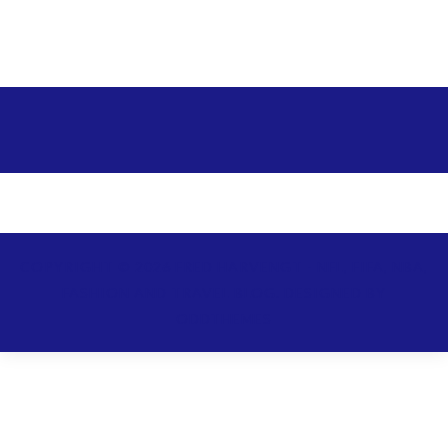
COPYRIGHT ©
2026
FRED HARVENGT - NFL, FIFA, NBA,
FASHION AND TRAVEL BLOG.
DESIGNED BY
ODDTHEMES