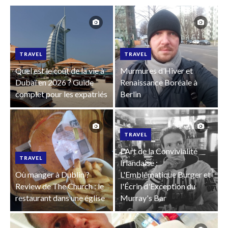
TRAVEL
TRAVEL
Quel est le coût de la vie à
Murmures d’Hiver et
Dubaï en 2026 ? Guide
Renaissance Boréale à
complet pour les expatriés
Berlin
TRAVEL
L'Art de la Convivialité
TRAVEL
Irlandaise :
Où manger à Dublin ?
L'Emblématique Burger et
Review de The Church : le
l'Écrin d'Exception du
restaurant dans une église
Murray's Bar