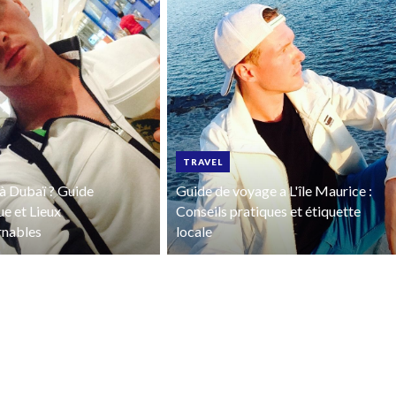
TRAVEL
à Dubaï ? Guide
Guide de voyage a L'île Maurice :
ue et Lieux
Conseils pratiques et étiquette
rnables
locale