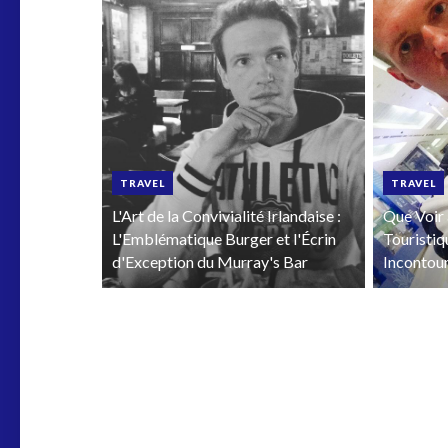
TRAVEL
TRAVEL
L'Art de la Convivialité Irlandaise :
Que Voir 
L'Emblématique Burger et l'Écrin
Touristiq
d'Exception du Murray's Bar
Incontou