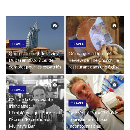
TRAVEL
TRAVEL
Quel est le coût de la vie à
Où manger à Dublin ?
Dubaï en 2026 ? Guide
Review de The Church : le
complet pour les expatriés
restaurant dans une église
TRAVEL
L'Art de la Convivialité
TRAVEL
Irlandaise :
L'Emblématique Burger et
Que Voir à Dubaï ? Guide
l'Écrin d'Exception du
Touristique et Lieux
Murray's Bar
Incontournables