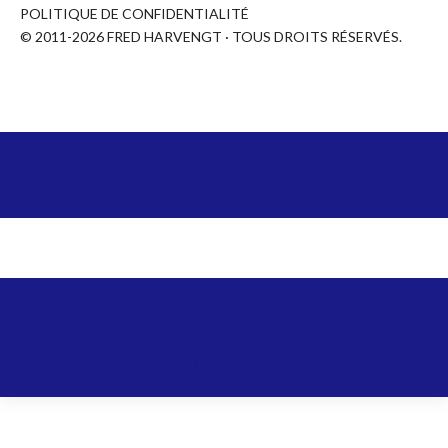
POLITIQUE DE CONFIDENTIALITÉ
© 2011-2026 FRED HARVENGT · TOUS DROITS RÉSERVÉS.
COPYRIGHT ©
2026
FRED HARVENGT - NFL, FIFA, NBA,
FASHION AND TRAVEL BLOG.
DESIGNED BY
ODDTHEMES