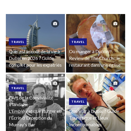
TRAVEL
TRAVEL
Quel est le coût de la vie à
Où manger à Dublin ?
Dubaï en 2026 ? Guide
Review de The Church : le
complet pour les expatriés
restaurant dans une église
TRAVEL
L'Art de la Convivialité
TRAVEL
Irlandaise :
L'Emblématique Burger et
Que Voir à Dubaï ? Guide
l'Écrin d'Exception du
Touristique et Lieux
Murray's Bar
Incontournables