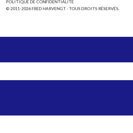
POLITIQUE DE CONFIDENTIALITÉ
© 2011-2026 FRED HARVENGT · TOUS DROITS RÉSERVÉS.
COPYRIGHT ©
2026
FRED HARVENGT - NFL, FIFA, NBA,
FASHION AND TRAVEL BLOG.
DESIGNED BY
ODDTHEMES