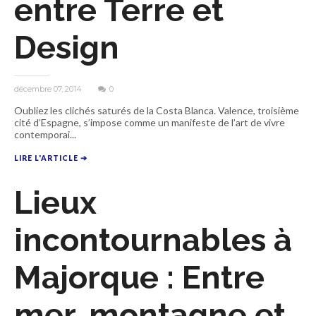
entre Terre et
Design
décembre 07, 2014
0
Oubliez les clichés saturés de la Costa Blanca. Valence, troisième
cité d’Espagne, s’impose comme un manifeste de l’art de vivre
contemporai...
LIRE L'ARTICLE ➔
Lieux
incontournables à
Majorque : Entre
mer, montagne et