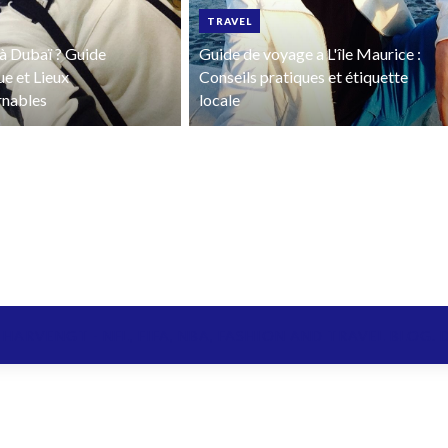
TRAVEL
à Dubaï ? Guide
Guide de voyage a L'île Maurice :
ue et Lieux
Conseils pratiques et étiquette
rnables
locale
 HARVENGT - NFL, FIFA, NBA, FASHION AND TRAVEL BLOG.