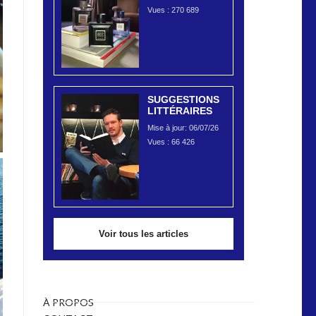
Vues :
270 689
SUGGESTIONS
LITTÉRAIRES
Mise à jour: 06/07/26
Vues :
66 426
Voir tous les articles
À PROPOS