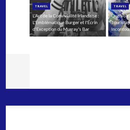
TRAVEL
TRAVEL
L'Art de la Convivialité Irlandaise :
Que Voir 
L'Emblématique Burger et l'Écrin
Touristiq
d'Exception du Murray's Bar
Incontou
COPYRIGHT ©
2026
FRED