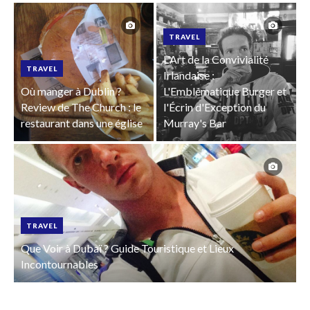
TRAVEL
L'Art de la Convivialité
TRAVEL
Irlandaise :
Où manger à Dublin ?
L'Emblématique Burger et
Review de The Church : le
l'Écrin d'Exception du
restaurant dans une église
Murray's Bar
TRAVEL
Que Voir à Dubaï ? Guide Touristique et Lieux
Incontournables