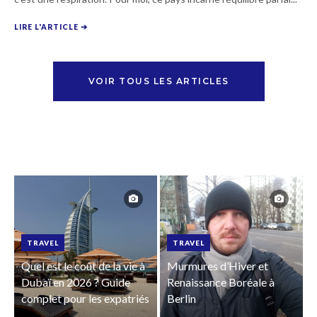
LIRE L'ARTICLE ➔
VOIR TOUS LES ARTICLES
TRAVEL
TRAVEL
Quel est le coût de la vie à
Murmures d’Hiver et
Dubaï en 2026 ? Guide
Renaissance Boréale à
complet pour les expatriés
Berlin