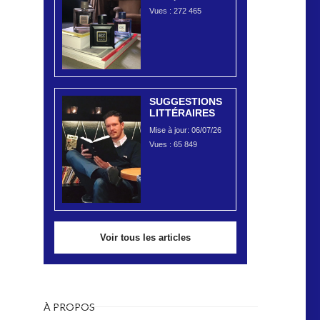
Vues :
272 465
SUGGESTIONS
LITTÉRAIRES
Mise à jour: 06/07/26
Vues :
65 849
Voir tous les articles
À PROPOS