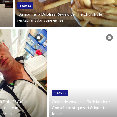
TRAVEL
Où manger à Dublin ? Review de The Church : le
restaurant dans une église
TRAVEL
à Dubaï ? Guide
Guide de voyage a L'île Maurice :
ue et Lieux
Conseils pratiques et étiquette
rnables
locale