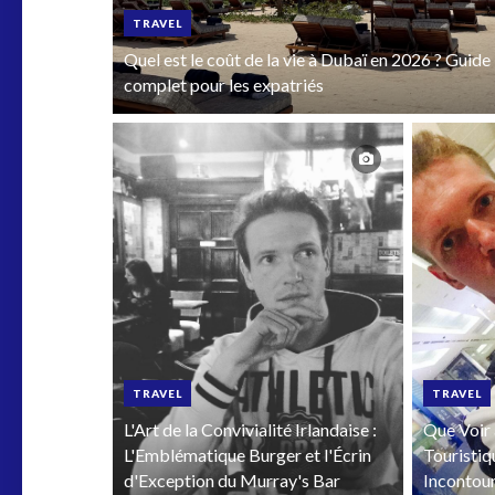
TRAVEL
Quel est le coût de la vie à Dubaï en 2026 ? Guide
complet pour les expatriés
TRAVEL
TRAVEL
L'Art de la Convivialité Irlandaise :
Que Voir 
L'Emblématique Burger et l'Écrin
Touristiq
d'Exception du Murray's Bar
Incontou