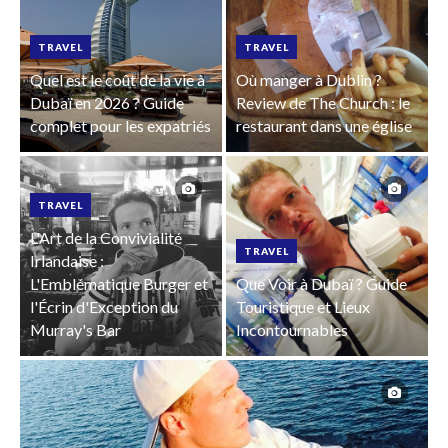
TRAVEL
TRAVEL
Quel est le coût de la vie à
Où manger à Dublin ?
Dubaï en 2026 ? Guide
Review de The Church : le
complet pour les expatriés
restaurant dans une église
TRAVEL
L'Art de la Convivialité
TRAVEL
Irlandaise :
L'Emblématique Burger et
Que Voir à Dubaï ? Guide
l'Écrin d'Exception du
Touristique et Lieux
Murray's Bar
Incontournables