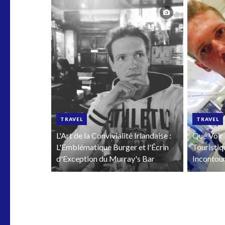
TRAVEL
TRAVEL
L'Art de la Convivialité Irlandaise :
Que Voir 
L'Emblématique Burger et l'Écrin
Touristiq
d'Exception du Murray's Bar
Incontou