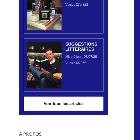
Vues :
275 922
SUGGESTIONS
LITTÉRAIRES
Mise à jour: 06/07/26
Vues :
66 936
Voir tous les articles
À PROPOS