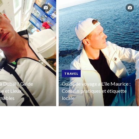
TRAVEL
à Dubaï ? Guide
Guide de voyage a L'île Maurice :
ue et Lieux
Conseils pratiques et étiquette
rnables
locale