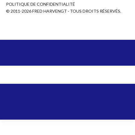
POLITIQUE DE CONFIDENTIALITÉ
© 2011-2026 FRED HARVENGT · TOUS DROITS RÉSERVÉS.
COPYRIGHT ©
2026
FRED HARVENGT - NFL, FIFA, NBA,
FASHION AND TRAVEL BLOG.
DESIGNED BY
ODDTHEMES