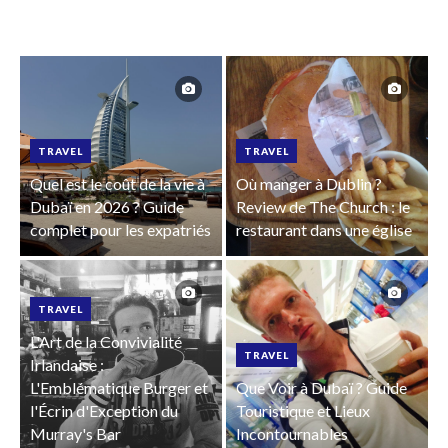
TRAVEL
TRAVEL
Quel est le coût de la vie à
Où manger à Dublin ?
Dubaï en 2026 ? Guide
Review de The Church : le
complet pour les expatriés
restaurant dans une église
TRAVEL
L'Art de la Convivialité
TRAVEL
Irlandaise :
L'Emblématique Burger et
Que Voir à Dubaï ? Guide
l'Écrin d'Exception du
Touristique et Lieux
Murray's Bar
Incontournables