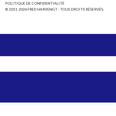
POLITIQUE DE CONFIDENTIALITÉ
© 2011-2026 FRED HARVENGT · TOUS DROITS RÉSERVÉS.
COPYRIGHT ©
2026
FRED HARVENGT - NFL, FIFA, NBA,
FASHION AND TRAVEL BLOG.
DESIGNED BY
ODDTHEMES