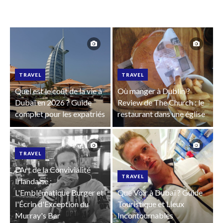
TRAVEL
TRAVEL
Quel est le coût de la vie à
Où manger à Dublin ?
Dubaï en 2026 ? Guide
Review de The Church : le
complet pour les expatriés
restaurant dans une église
TRAVEL
L'Art de la Convivialité
TRAVEL
Irlandaise :
L'Emblématique Burger et
Que Voir à Dubaï ? Guide
l'Écrin d'Exception du
Touristique et Lieux
Murray's Bar
Incontournables