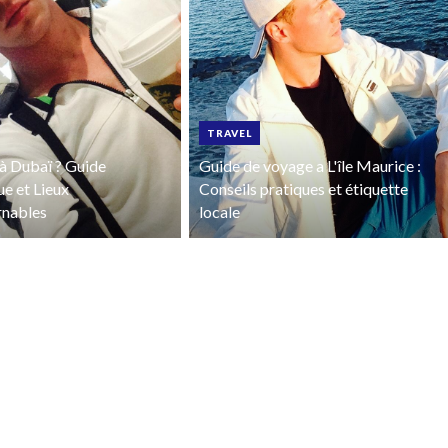
TRAVEL
à Dubaï ? Guide
Guide de voyage a L'île Maurice :
ue et Lieux
Conseils pratiques et étiquette
rnables
locale