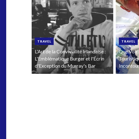
TRAVEL
TRAVEL
L'Art de la Convivialité Irlandaise :
Que Voir 
L'Emblématique Burger et l'Écrin
Touristiq
d'Exception du Murray's Bar
Incontou