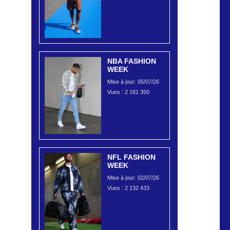
NBA FASHION
WEEK
Mise à jour: 05/07/26
Vues :
2 181 350
NFL FASHION
WEEK
Mise à jour: 02/07/26
Vues :
2 132 433