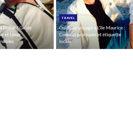
TRAVEL
à Dubaï ? Guide
Guide de voyage a L'île Maurice :
ue et Lieux
Conseils pratiques et étiquette
rnables
locale