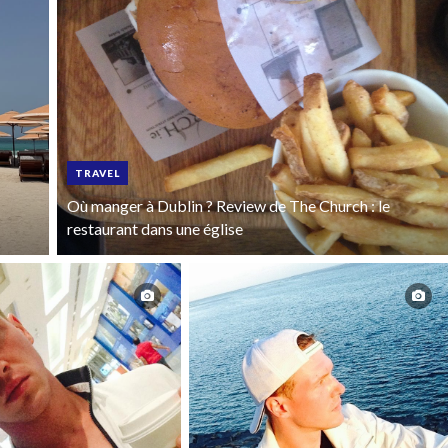
TRAVEL
Où manger à Dublin ? Review de The Church : le
restaurant dans une église