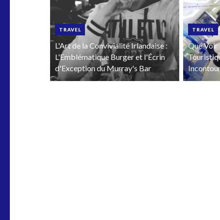
TRAVEL
TRAVEL
L'Art de la Convivialité Irlandaise :
Que Voir 
L'Emblématique Burger et l'Écrin
Touristiq
d'Exception du Murray's Bar
Incontou