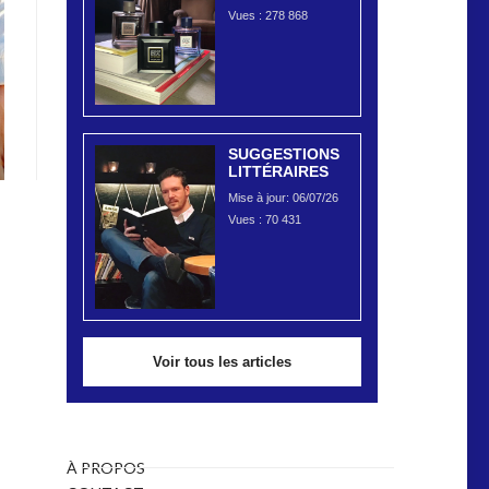
Vues :
278 868
SUGGESTIONS
LITTÉRAIRES
Mise à jour: 06/07/26
Vues :
70 431
Voir tous les articles
À PROPOS