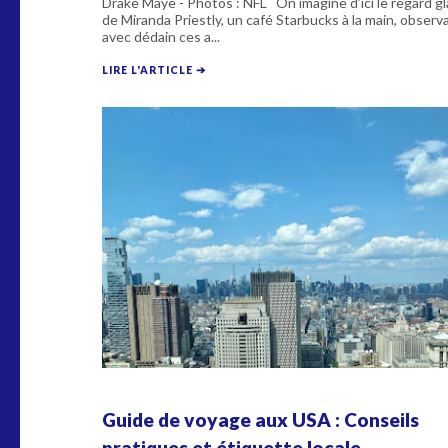
Drake Maye - Photos : NFL On imagine d’ici le regard gl
de Miranda Priestly, un café Starbucks à la main, observ
avec dédain ces a...
LIRE L'ARTICLE ➔
Guide de voyage aux USA : Conseils
pratiques et étiquette locale