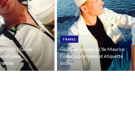
TRAVEL
à Dubaï ? Guide
Guide de voyage a L'île Maurice :
ue et Lieux
Conseils pratiques et étiquette
rnables
locale