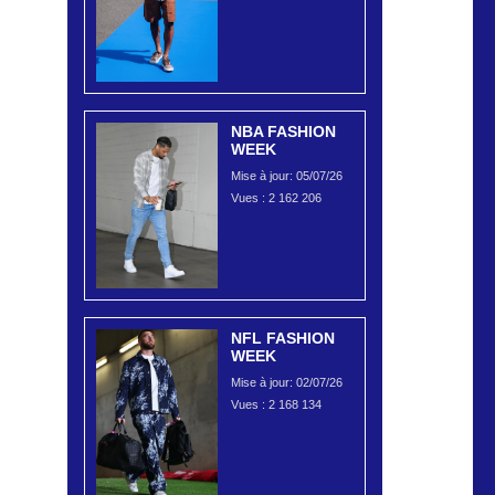
NBA FASHION
WEEK
Mise à jour: 05/07/26
Vues :
2 162 206
NFL FASHION
WEEK
Mise à jour: 02/07/26
Vues :
2 168 134