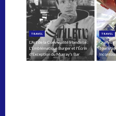
TRAVEL
TRAVEL
L'Art de la Convivialité Irlandaise :
Que Voir 
L'Emblématique Burger et l'Écrin
Touristiq
d'Exception du Murray's Bar
Incontou