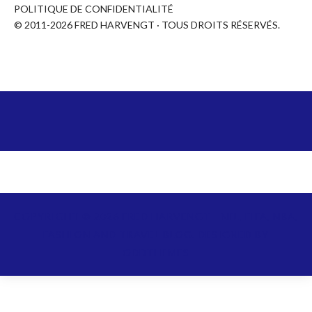
POLITIQUE DE CONFIDENTIALITÉ
© 2011-2026 FRED HARVENGT · TOUS DROITS RÉSERVÉS.
COPYRIGHT ©
2026
FRED HARVENGT - NFL, FIFA, NBA,
FASHION AND TRAVEL BLOG.
DESIGNED BY
ODDTHEMES