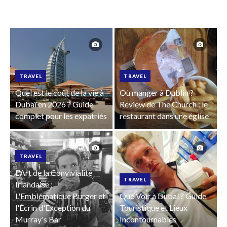
TRAVEL
TRAVEL
Quel est le coût de la vie à
Où manger à Dublin ?
Dubaï en 2026 ? Guide
Review de The Church : le
complet pour les expatriés
restaurant dans une église
TRAVEL
L'Art de la Convivialité
TRAVEL
Irlandaise :
L'Emblématique Burger et
Que Voir à Dubaï ? Guide
l'Écrin d'Exception du
Touristique et Lieux
Murray's Bar
Incontournables