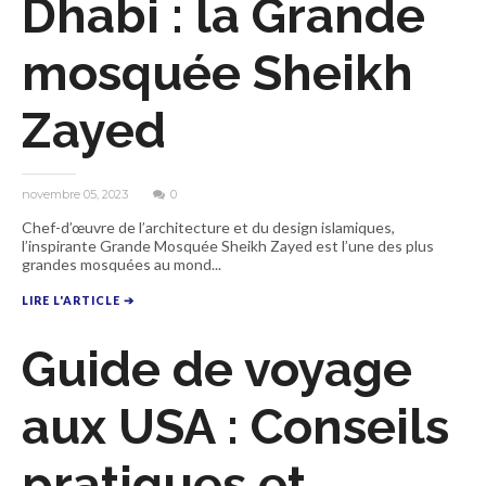
Dhabi : la Grande
mosquée Sheikh
Zayed
novembre 05, 2023
0
Chef-d’œuvre de l’architecture et du design islamiques,
l’inspirante Grande Mosquée Sheikh Zayed est l’une des plus
grandes mosquées au mond...
LIRE L'ARTICLE ➔
Guide de voyage
aux USA : Conseils
pratiques et