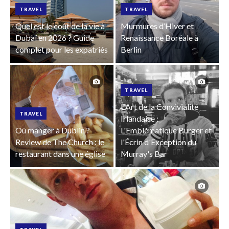
TRAVEL
TRAVEL
Quel est le coût de la vie à
Murmures d’Hiver et
Dubaï en 2026 ? Guide
Renaissance Boréale à
complet pour les expatriés
Berlin
TRAVEL
L'Art de la Convivialité
TRAVEL
Irlandaise :
Où manger à Dublin ?
L'Emblématique Burger et
Review de The Church : le
l'Écrin d'Exception du
restaurant dans une église
Murray's Bar