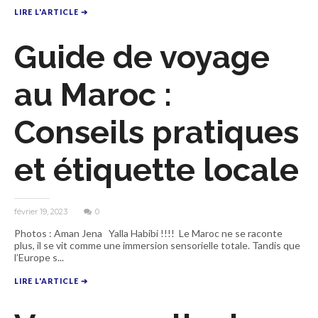
LIRE L'ARTICLE ➔
Guide de voyage
au Maroc :
Conseils pratiques
et étiquette locale
février 19, 2023
0
Photos : Aman Jena Yalla Habibi !!!! Le Maroc ne se raconte
plus, il se vit comme une immersion sensorielle totale. Tandis que
l’Europe s...
LIRE L'ARTICLE ➔