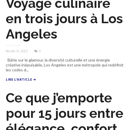
Voyage culinaire
en trois jours à Los
Angeles
février 12, 2023
0
Bâtie sur le glamour, la diversité culturelle et une énergie
créative inépuisable, Los Angeles est une métropole qui redéfinit
les codes d...
LIRE L'ARTICLE ➔
Ce que j’emporte
pour 15 jours entre
élégance, confort