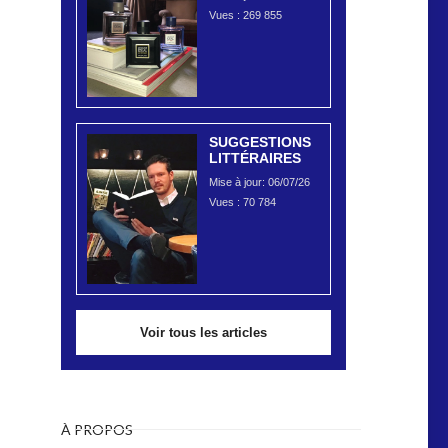
Vues :
269 855
SUGGESTIONS
LITTÉRAIRES
Mise à jour: 06/07/26
Vues :
70 784
Voir tous les articles
À PROPOS