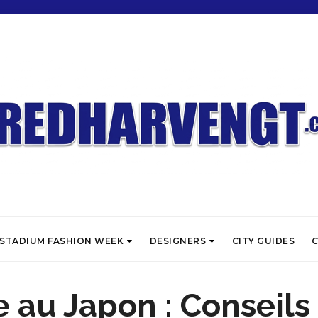
STADIUM FASHION WEEK
DESIGNERS
CITY GUIDES
C
 au Japon : Conseils