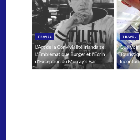
TRAVEL
TRAVEL
L'Art de la Convivialité Irlandaise :
Que Voir 
L'Emblématique Burger et l'Écrin
Touristiq
d'Exception du Murray's Bar
Incontou