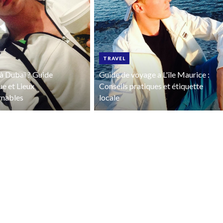
TRAVEL
à Dubaï ? Guide
Guide de voyage a L'île Maurice :
ue et Lieux
Conseils pratiques et étiquette
rnables
locale