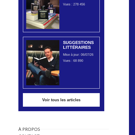
Vues :
278 456
SUGGESTIONS
LITTÉRAIRES
Mise à jour: 06/07/26
Vues :
68 890
Voir tous les articles
À PROPOS