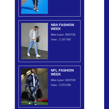
NBA FASHION
WEEK
Mise à jour: 05/07/26
Vues :
2 107 583
NFL FASHION
WEEK
Mise à jour: 02/07/26
Vues :
2 073 056