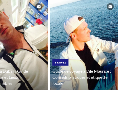
TRAVEL
à Dubaï ? Guide
Guide de voyage a L'île Maurice :
ue et Lieux
Conseils pratiques et étiquette
rnables
locale