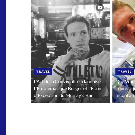
TRAVEL
TRAVEL
L'Art de la Convivialité Irlandaise :
Que Voir 
L'Emblématique Burger et l'Écrin
Touristiq
d'Exception du Murray's Bar
Incontou