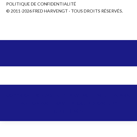
POLITIQUE DE CONFIDENTIALITÉ
© 2011-2026 FRED HARVENGT · TOUS DROITS RÉSERVÉS.
COPYRIGHT ©
2026
FRED HARVENGT - NFL, FIFA, NBA,
FASHION AND TRAVEL BLOG.
DESIGNED BY
ODDTHEMES