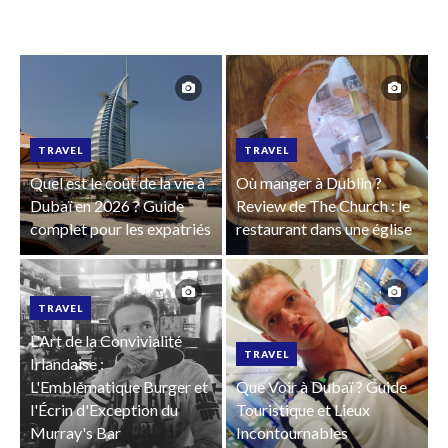
TRAVEL
TRAVEL
Quel est le coût de la vie à
Où manger à Dublin ?
Dubaï en 2026 ? Guide
Review de The Church : le
complet pour les expatriés
restaurant dans une église
TRAVEL
L'Art de la Convivialité
TRAVEL
Irlandaise :
L'Emblématique Burger et
Que Voir à Dubaï ? Guide
l'Écrin d'Exception du
Touristique et Lieux
Murray's Bar
Incontournables