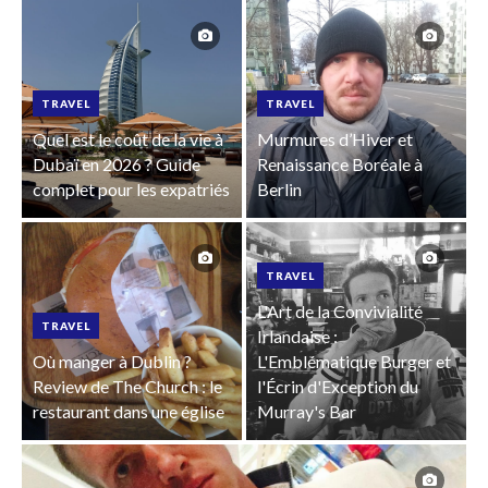
TRAVEL
TRAVEL
Quel est le coût de la vie à
Murmures d’Hiver et
Dubaï en 2026 ? Guide
Renaissance Boréale à
complet pour les expatriés
Berlin
TRAVEL
L'Art de la Convivialité
TRAVEL
Irlandaise :
Où manger à Dublin ?
L'Emblématique Burger et
Review de The Church : le
l'Écrin d'Exception du
restaurant dans une église
Murray's Bar