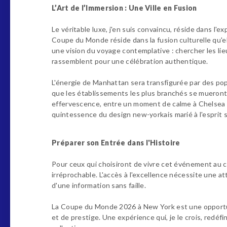
L’Art de l’Immersion : Une Ville en Fusion
Le véritable luxe, j'en suis convaincu, réside dans l'
Coupe du Monde réside dans la fusion culturelle qu'el
une vision du voyage contemplative : chercher les li
rassemblent pour une célébration authentique.
L'énergie de Manhattan sera transfigurée par des po
que les établissements les plus branchés se mueront
effervescence, entre un moment de calme à Chelsea et 
quintessence du design new-yorkais marié à l'esprit s
Préparer son Entrée dans l'Histoire
Pour ceux qui choisiront de vivre cet événement au cœ
irréprochable. L'accès à l'excellence nécessite une at
d'une information sans faille.
La Coupe du Monde 2026 à New York est une opportunit
et de prestige. Une expérience qui, je le crois, redé