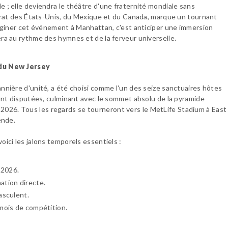
; elle deviendra le théâtre d'une fraternité mondiale sans
virat des États-Unis, du Mexique et du Canada, marque un tournant
aginer cet événement à Manhattan, c'est anticiper une immersion
ra au rythme des hymnes et de la ferveur universelle.
 du New Jersey
nière d'unité, a été choisi comme l'un des seize sanctuaires hôtes
ont disputées, culminant avec le sommet absolu de la pyramide
et 2026. Tous les regards se tourneront vers le MetLife Stadium à East
ende.
ici les jalons temporels essentiels :
 2026.
nation directe.
basculent.
n mois de compétition.