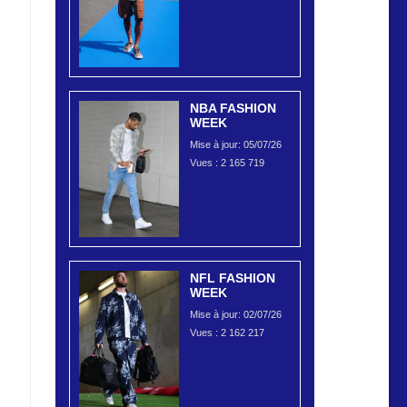
NBA FASHION
WEEK
Mise à jour: 05/07/26
Vues :
2 165 719
NFL FASHION
WEEK
Mise à jour: 02/07/26
Vues :
2 162 217