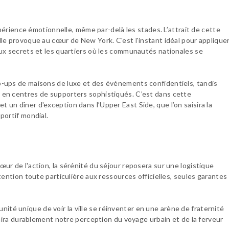
expérience émotionnelle, même par-delà les stades. L’attrait de cette
le provoque au cœur de New York. C'est l'instant idéal pour applique
eux secrets et les quartiers où les communautés nationales se
p-ups de maisons de luxe et des événements confidentiels, tandis
 en centres de supporters sophistiqués. C’est dans cette
un dîner d'exception dans l’Upper East Side, que l’on saisira la
portif mondial.
ur de l'action, la sérénité du séjour reposera sur une logistique
tention toute particulière aux ressources officielles, seules garantes
é unique de voir la ville se réinventer en une arène de fraternité
finira durablement notre perception du voyage urbain et de la ferveur