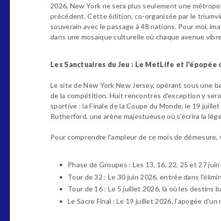
2026, New York ne sera plus seulement une métropole 
précédent. Cette édition, co-organisée par le trium
souverain avec le passage à 48 nations. Pour moi, im
dans une mosaïque culturelle où chaque avenue vibre
Les Sanctuaires du Jeu : Le MetLife et l'épopée
Le site de New York New Jersey, opérant sous une ban
de la compétition. Huit rencontres d'exception y ser
sportive : la Finale de la Coupe du Monde, le 19 juill
Rutherford, une arène majestueuse où s'écrira la lég
Pour comprendre l'ampleur de ce mois de démesure, vo
Phase de Groupes : Les 13, 16, 22, 25 et 27 juin
Tour de 32 : Le 30 juin 2026, entrée dans l'élimi
Tour de 16 : Le 5 juillet 2026, là où les destins 
Le Sacre Final : Le 19 juillet 2026, l'apogée d'u