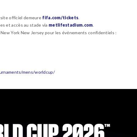
 site officiel demeure
fifa.com/tickets
.
ques et accès au stade via
metlifestadium.com
.
ôte New York New Jersey pour les événements confidentiels :
r/tournaments/mens/worldcup/