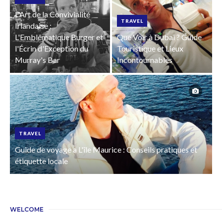
L'Art de la Convivialité
TRAVEL
Irlandaise :
L'Emblématique Burger et
Que Voir à Dubaï ? Guide
l'Écrin d'Exception du
Touristique et Lieux
Murray's Bar
Incontournables
TRAVEL
Guide de voyage a L'île Maurice : Conseils pratiques et
étiquette locale
WELCOME