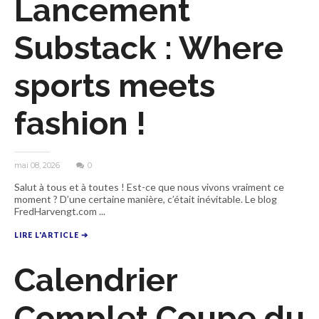
Lancement
Substack : Where
sports meets
fashion !
mai 08, 2026
0
Salut à tous et à toutes ! Est-ce que nous vivons vraiment ce
moment ? D’une certaine manière, c’était inévitable. Le blog
FredHarvengt.com ...
LIRE L'ARTICLE ➔
Calendrier
Complet Coupe du