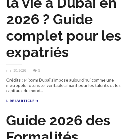
la vie à Dubaï en
2026 ? Guide
complet pour les
expatriés
mai 30, 2026
5
Crédits : @ibxrm Dubaï s'impose aujourd'hui comme une
métropole futuriste, véritable aimant pour les talents et les
capitaux du mond...
LIRE L'ARTICLE ➔
Guide 2026 des
Formalités