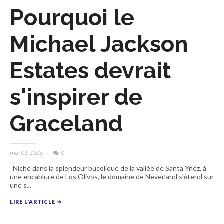
Pourquoi le
Michael Jackson
Estates devrait
s'inspirer de
Graceland
mai 03, 2026
0
Niché dans la splendeur bucolique de la vallée de Santa Ynez, à
une encablure de Los Olivos, le domaine de Neverland s'étend sur
une s...
LIRE L'ARTICLE ➔