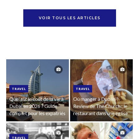
VOIR TOUS LES ARTICLES
TRAVEL
TRAVEL
Quel est le coût de la vie à
Où manger à Dublin ?
Dubaï en 2026 ? Guide
Review de The Church : le
complet pour les expatriés
restaurant dans une église
TRAVEL